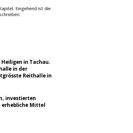
apitel. Eingehend ist die
schrieben.
 Heiligen in Tachau.
halle in der
grösste Reithalle in
, investierten
 erhebliche Mittel