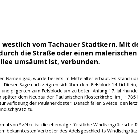
m westlich vom Tachauer Stadtkern. Mit de
 durch die Straße oder einen malerischen
nallee umsäumt ist, verbunden.
 den Namen gab, wurde bereits im Mittelalter erbaut. Es stand üb
. Dieser Sage nach zeigten sich über dem Felsblock 14 Lichtlei
 und pilgerten zum Felsblock, um zu beten. Anfang 17. Jahrhunder
ch später dem Neubau der Paulanischen Klosterkirche. Im J. 178
ur Auflösung der Paulanerklöster. Danach fallen Svĕtce den let
ndischgrätz zu.
al von Svĕtce ist die ehemalige fürstliche Windischgrätzsche Re
om bekanntesten Vertreter des Adelsgeschlechts Windischgrätz 