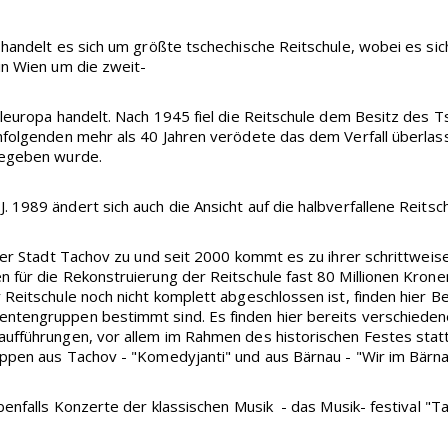
 handelt es sich um größte tschechische Reitschule, wobei es sic
in Wien um die zweit-
eleuropa handelt. Nach 1945 fiel die Reitschule dem Besitz des
chfolgenden mehr als 40 Jahren verödete das dem Verfall überla
gegeben wurde.
 1989 ändert sich auch die Ansicht auf die halbverfallene Reitsc
 der Stadt Tachov zu und seit 2000 kommt es zu ihrer schrittweis
n für die Rekonstruierung der Reitschule fast 80 Millionen Kro
Reitschule noch nicht komplett abgeschlossen ist, finden hier Be
ntengruppen bestimmt sind. Es finden hier bereits verschiedene
ufführungen, vor allem im Rahmen des historischen Festes statt
ppen aus Tachov - "Komedyjanti" und aus Bärnau - "Wir im Bärna
ebenfalls Konzerte der klassischen Musik - das Musik- festival "T