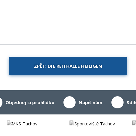
ZPĚT: DIE REITHALLE HEILIGEN
Objednej si prohlídku
Napiš nám
Sdíl