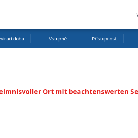
vírací doba
Vstupné
Přístupnost
eheimnisvoller Ort mit beachtenswerten 