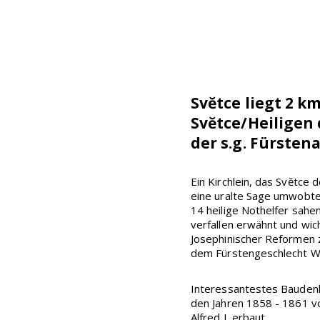
Svĕtce liegt 2 k
Svĕtce/Heiligen
der s.g. Fürste
Ein Kirchlein, das Svĕtce
eine uralte Sage umwobte.
14 heilige Nothelfer sahen
verfallen erwähnt und wi
Josephinischer Reformen z
dem Fürstengeschlecht Wi
Interessantestes Baudenkm
den Jahren 1858 - 1861 v
Alfred I. erbaut.