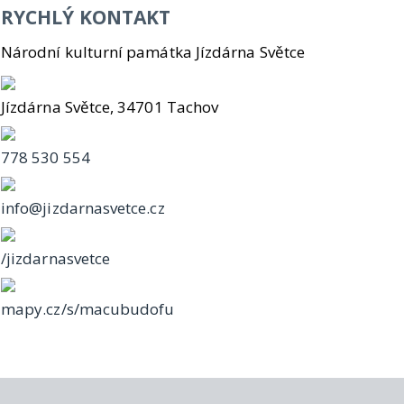
RYCHLÝ KONTAKT
Národní kulturní památka Jízdárna Světce
Jízdárna Světce, 34701 Tachov
778 530 554
info@jizdarnasvetce.cz
/jizdarnasvetce
mapy.cz/s/macubudofu