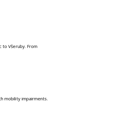
ec to Všeruby. From
th mobility impairments.