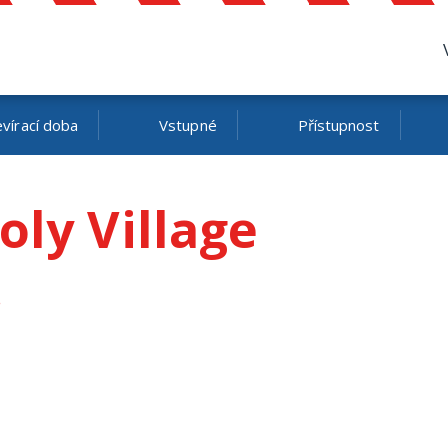
vírací doba
Vstupné
Přístupnost
oly Village
.