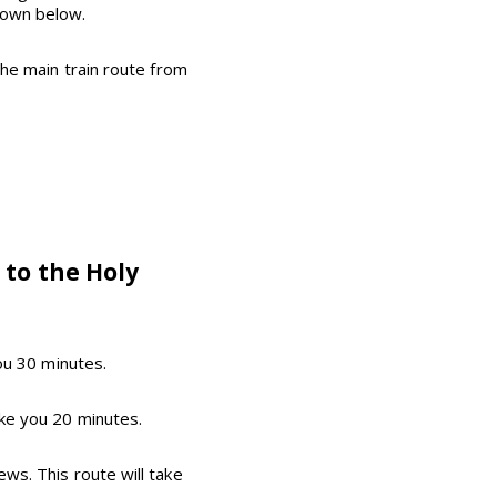
hown below.
the main train route from
 to the Holy
you 30 minutes.
ake you 20 minutes.
ws. This route will take