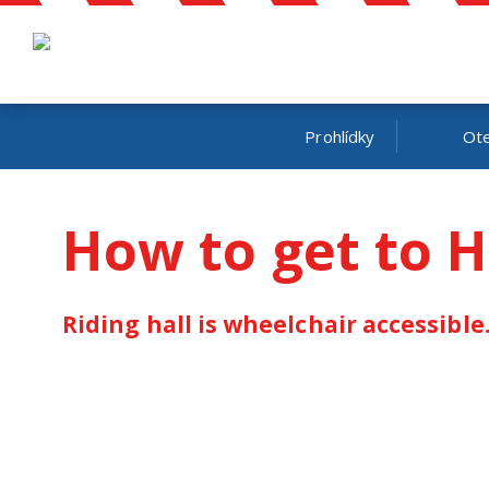
Prohlídky
Ote
How to get to H
Riding hall is wheelchair accessible