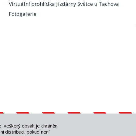
Virtuální prohlídka jízdárny Světce u Tachova
Fotogalerie
o
. Veškerý obsah je chráněn
i distribuci, pokud není