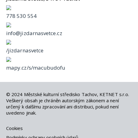
778 530 554
info@jizdarnasvetce.cz
/jizdarnasvetce
mapy.cz/s/macubudofu
© 2024
Městské kulturní středisko Tachov
,
KETNET s.r.o
.
Veškerý obsah je chráněn autorským zákonem a není
určený k dalšímu zpracování ani distribuci, pokud není
uvedeno jinak.
Cookies
Podmínky ochrany osobních údajů