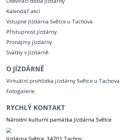
Otevírací doba Jízdárny
Kalendář akcí
Vstupné Jízdárna Světce u Tachova
Přístupnost jízdárny
Pronájmy jízdárny
Svatby v Jízdárně
O JÍZDÁRNĚ
Virtuální prohlídka jízdárny Světce u Tachova
Fotogalerie
RYCHLÝ KONTAKT
Národní kulturní památka Jízdárna Světce
Jízdárna Světce, 34701 Tachov