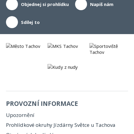
Objednej si prohlídku
Napiš nám
Sdílej to
PROVOZNÍ INFORMACE
Upozornění
Prohlídkové okruhy Jízdárny Světce u Tachova