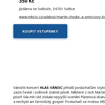
350 Kč
Jízdárna ve Světcích,
34701
Světce
www.mkstc.cz/udalost/martin-chodur-a-smyccovy-kv
KOUPIT VSTUPENKY
Vánoční koncert
HLAS VÁNOC
přináší posluchačům stylo
zazní české i světově známé písně. Některé z nich Martin
píseň Síla mít rád získala nejvyšší ocenění Platinová dva
a nechybí ani černošský gospel. Posluchači se mohou těšit