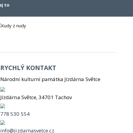
ej to
RYCHLÝ KONTAKT
Národní kulturní památka Jízdárna Světce
Jízdárna Světce, 34701 Tachov
778 530 554
info@jizdarnasvetce.cz