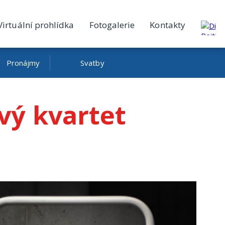
Virtuální prohlídka
Fotogalerie
Kontakty
Pronájmy
Svatby
vý kvartet