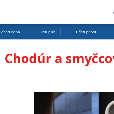
vírací doba
Vstupné
Přístupnost
n Chodúr a smyčco