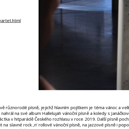
artet.html
vě různorodé písně, jejichž hlavním pojítkem je téma vánoc a vel
 nahrál na své album Hallelujah vánoční písně a koledy s Janáčko
náctka v hitparádě Českého rozhlasu v roce 2019. Další písně pochá
 na slavné rock ‚n‘ rollové vánoční písně, na jazzové písně i popo