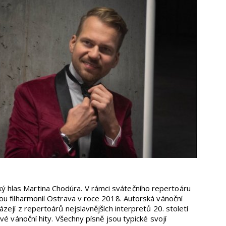
ký hlas Martina Chodúra. V rámci svátečního repertoáru
vou filharmonií Ostrava v roce 2018. Autorská vánoční
zejí z repertoárů nejslavnějších interpretů 20. století
vé vánoční hity. Všechny písně jsou typické svojí