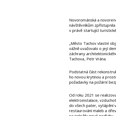
Novorománská a novorenesa
návštěvníkům zpřístupnila
v právě startující turistic
„Město Tachov vlastní obj
vážně uvažovalo o její dem
záchrany architektonickéh
Tachova, Petr Vrána.
Podstatná část rekonstrukc
ho novou krytinou a prost
požadavky na požární bezp
Od roku 2021 se realizova
elektroinstalace, vzducho
do všech pater, vytápění 
restaurování maleb a dřev
se položily nové podlahy.