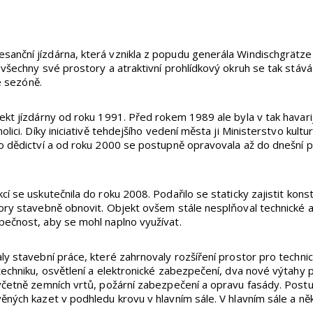
nční jízdárna, která vznikla z popudu generála Windischgrätze 
 všechny své prostory a atraktivní prohlídkový okruh se tak stáv
ké sezóně.
ekt jízdárny od roku 1991. Před rokem 1989 ale byla v tak havari
olici. Díky iniciativě tehdejšího vedení města ji Ministerstvo kul
o dědictví a od roku 2000 se postupně opravovala až do dnešní p
í se uskutečnila do roku 2008. Podařilo se staticky zajistit kons
ory stavebně obnovit. Objekt ovšem stále nesplňoval technické a
ečnost, aby se mohl naplno využívat.
ly stavební práce, které zahrnovaly rozšíření prostor pro techni
techniku, osvětlení a elektronické zabezpečení, dva nové výtahy 
včetně zemních vrtů, požární zabezpečení a opravu fasády. Post
ěných kazet v podhledu krovu v hlavním sále. V hlavním sále a něk