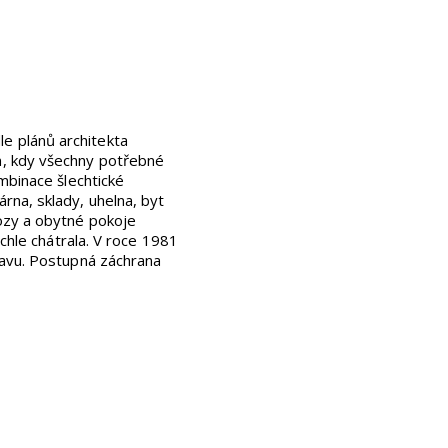
e plánů architekta
m, kdy všechny potřebné
mbinace šlechtické
rna, sklady, uhelna, byt
hozy a obytné pokoje
ychle chátrala. V roce 1981
tavu. Postupná záchrana