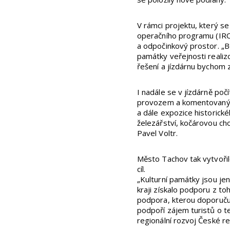
V rámci projektu, který s
operačního programu (IROP
a odpočinkový prostor. „B
památky veřejnosti realizo
řešení a jízdárnu bychom 
I nadále se v jízdárně poč
provozem a komentovanými 
a dále expozice historick
železářství, kočárovou cho
Pavel Voltr.
Město Tachov tak vytvořilo
cíl.
„Kulturní památky jsou je
kraji získalo podporu z to
podpora, kterou doporučuj
podpoří zájem turistů o t
regionální rozvoj České r