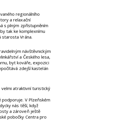
ovaného regionálního
tory a relaxační
ná s plným zpřístupněním
o by tak ke komplexnímu
 starosta Vrána.
 pravidelným návštěvnickým
inkářství a Českého lesa,
rnu, byt kováře, expozici
ypočítává zdejší kastelán
velmi atraktivní turistický
ně podporuje. V Plzeňském
dycky nás těší, když
osty a zároveň ještě
ňské pobočky Centra pro