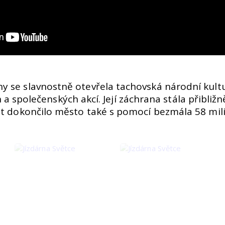
y se slavnostně otevřela tachovská národní kultu
ích a společenských akcí. Její záchrana stála přibli
let dokončilo město také s pomocí bezmála 58 mil