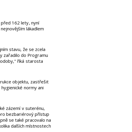
před 162 lety, nyní
á nejnovějším lákadlem
jním stavu, že se zcela
tury zařadilo do Programu
odoby," říká starosta
trukce objektu, zastřešit
 hygienické normy ani
cké zázemí v suterénu,
pro bezbariérový přístup
upně se také pracovalo na
olika dalších místnostech