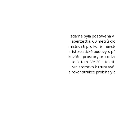
Jízdárna byla postavena 
Haberzettla. 60 metrů dl
místnosti pro koně i návš
aristokratické budovy s p
kováře, prostory pro odvo
s toaletami. Ve 20. stolet
ji Ministerstvo kultury v
a rekonstrukce probíhaly 