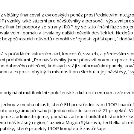
e z většiny financoval z evropských peněz prostřednictvím Integr
) vznikly také zázemí pro návštěvníky a personál, výstavní pros
ez finanční podpory ze strany IROP by se tato finální fáze spoje
vala velmi pomalu a trvala by dalších několik desítek let. Nedošl
z bezpečnostních důvodů nemohli veřejnosti zpřístupnit," dodává
ítá s pořádáním kulturních akcí, koncertů, svateb, a především s
prohlídkami. „Pro návštěvníky jsme připravili novou expozici byl
ého dobového oblečení, koňských stájí s informačními panely, ková
dbu a expozici obytných místností pro šlechtu a její návštěvy," v
 originální multifunkční společenské a kulturní centrum a zároveň 
n jednou z mnoha oblastí, které EU prostřednictvím IROP finanč
hoto programu přesahující jednu miliardu korun už 21 projektů. Vž
eme a administrujeme, pomáhá zachránit unikátní historické skv
ento náš krásný region," uzavírá Magda Sýkorová, ředitelka plze
epubliky, které projekty IROP kompletně zastřešuje.