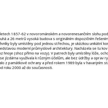
v letech 1857-62 v novorománském a novorenesančním slohu podl
ouhá a 26 metrů vysoká budova s originálním dispozičním řešení
těvníky byly umístěny pod jednou střechou, je ukázkou unikátní ko
ředstavou moderní průmyslové architektury. Nacházela se tu ková
z hnoje (shoz přímo na vozy). V patrech byly umístěny lóže, oc
í se jízdárna využívala k různým účelům, ale bez údržby a oprav r
yňalo z památkové ochrany a před rokem 1989 byla v havarijním s
od roku 2000 až do současnosti.