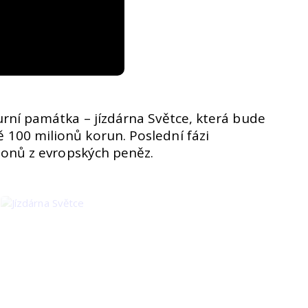
rní památka – jízdárna Světce, která bude
žně 100 milionů korun. Poslední fázi
ionů z evropských peněz.